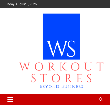
Skip
Sunday, August 9, 2026
to
content
Beyond business
workout stores